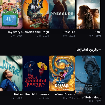
Toy Story 5
The Mandalorian and Grogu
Pressure
Kalki
2026 · ★ 0
2026 · ★ 0
2026 · ★ 0
2898 · ★ 0
⭐
برترین امتیازها
Heldin
A Big Bold Beautiful Journey
In Your Dreams
The Death of Robin Hood
2025 · ★ 0
2025 · ★ 0
2025 · ★ 0
2026 · ★ 8